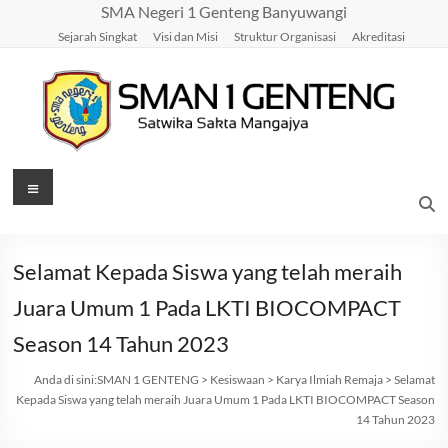
Skip
SMA Negeri 1 Genteng Banyuwangi
to
Sejarah Singkat
Visi dan Misi
Struktur Organisasi
Akreditasi
content
SMAN
Menu
1
GENTENG
Selamat Kepada Siswa yang telah meraih
Satwika
Juara Umum 1 Pada LKTI BIOCOMPACT
Sakta
Season 14 Tahun 2023
Mangajya
Anda di sini:
SMAN 1 GENTENG
>
Kesiswaan
>
Karya Ilmiah Remaja
>
Selamat
Kepada Siswa yang telah meraih Juara Umum 1 Pada LKTI BIOCOMPACT Season
14 Tahun 2023