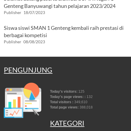
Genteng Banyuwangi tahun pelajaran 2023/2024
Publisher
18/07/2023
Siswa siswi SMAN 1 Genteng kembali raih prestasi di
berbagai kompetisi
Publisher
08/08/2023
PENGUNJUNG
Today's visitors:
125
Today's page views: :
132
Total visitors :
349,610
Total page views:
388,018
KATEGORI