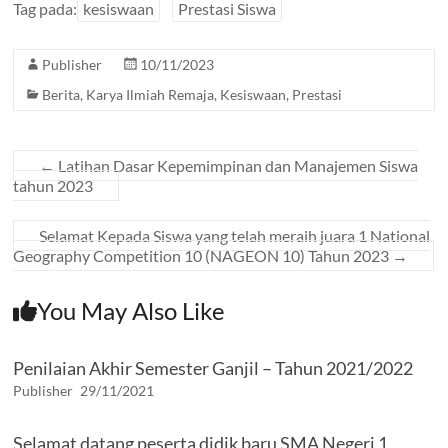
e
itt
at
e
se
Tag pada:
kesiswaan
Prestasi Siswa
b
er
s
gr
n
Publisher
10/11/2023
o
A
a
g
Berita
,
Karya Ilmiah Remaja
,
Kesiswaan
,
Prestasi
o
p
m
er
k
p
←
Latihan Dasar Kepemimpinan dan Manajemen Siswa
tahun 2023
Selamat Kepada Siswa yang telah meraih juara 1 National
Geography Competition 10 (NAGEON 10) Tahun 2023
→
You May Also Like
Penilaian Akhir Semester Ganjil – Tahun 2021/2022
Publisher
29/11/2021
Selamat datang peserta didik baru SMA Negeri 1