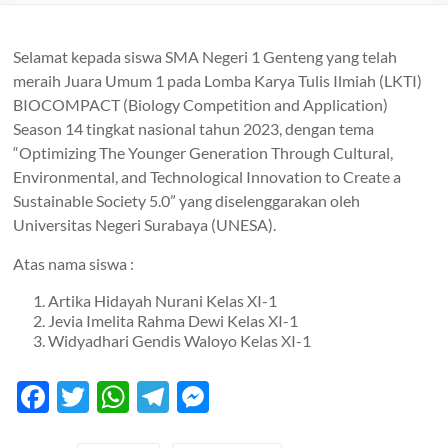
Selamat kepada siswa SMA Negeri 1 Genteng yang telah
meraih Juara Umum 1 pada Lomba Karya Tulis Ilmiah (LKTI)
BIOCOMPACT (Biology Competition and Application)
Season 14 tingkat nasional tahun 2023, dengan tema
“Optimizing The Younger Generation Through Cultural,
Environmental, and Technological Innovation to Create a
Sustainable Society 5.0” yang diselenggarakan oleh
Universitas Negeri Surabaya (UNESA).
Atas nama siswa :
Artika Hidayah Nurani Kelas XI-1
Jevia Imelita Rahma Dewi Kelas XI-1
Widyadhari Gendis Waloyo Kelas XI-1
F
T
W
T
M
ac
w
h
el
es