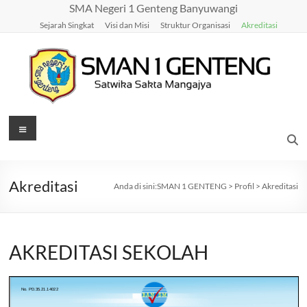
Skip
SMA Negeri 1 Genteng Banyuwangi
to
Sejarah Singkat
Visi dan Misi
Struktur Organisasi
Akreditasi
content
SMAN
Menu
1
GENTENG
Akreditasi
Anda di sini:
SMAN 1 GENTENG
>
Profil
>
Akreditasi
Satwika
Sakta
Mangajya
AKREDITASI SEKOLAH