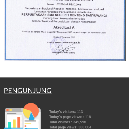
PENGUNJUNG
Today's visitors:
113
Today's page views: :
118
Total visitors :
349,598
Total page views:
388,004