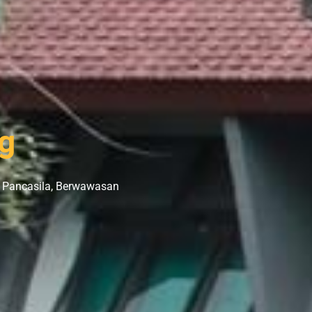
g
er Pancasila, Berwawasan