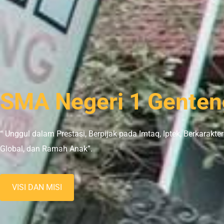
SMA Negeri 1 Genten
“ Unggul dalam Prestasi, Berpijak pada Imtaq, Iptek, Berkarakt
Global, dan Ramah Anak”.
VISI DAN MISI