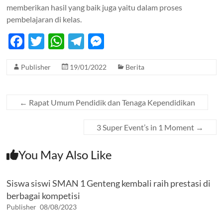
memberikan hasil yang baik juga yaitu dalam proses
pembelajaran di kelas.
F
T
W
T
M
ac
w
h
el
es
Publisher
19/01/2022
Berita
e
itt
at
e
se
b
er
s
gr
n
o
A
a
g
←
Rapat Umum Pendidik dan Tenaga Kependidikan
o
p
m
er
3 Super Event’s in 1 Moment
→
k
p
You May Also Like
Siswa siswi SMAN 1 Genteng kembali raih prestasi di
berbagai kompetisi
Publisher
08/08/2023