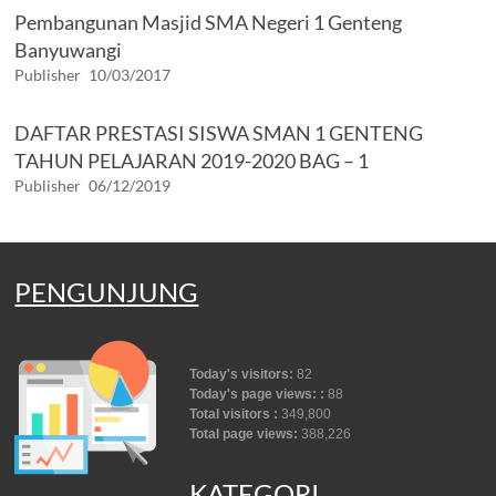
Pembangunan Masjid SMA Negeri 1 Genteng
Banyuwangi
Publisher
10/03/2017
DAFTAR PRESTASI SISWA SMAN 1 GENTENG
TAHUN PELAJARAN 2019-2020 BAG – 1
Publisher
06/12/2019
PENGUNJUNG
Today's visitors:
82
Today's page views: :
88
Total visitors :
349,800
Total page views:
388,226
KATEGORI