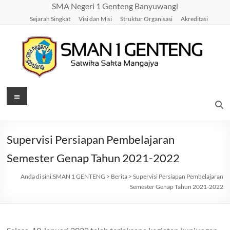
Skip
SMA Negeri 1 Genteng Banyuwangi
to
Sejarah Singkat
Visi dan Misi
Struktur Organisasi
Akreditasi
content
SMAN
Menu
1
GENTENG
Supervisi Persiapan Pembelajaran
Satwika
Semester Genap Tahun 2021-2022
Sakta
Mangajya
Anda di sini:
SMAN 1 GENTENG
>
Berita
>
Supervisi Persiapan Pembelajaran
Semester Genap Tahun 2021-2022