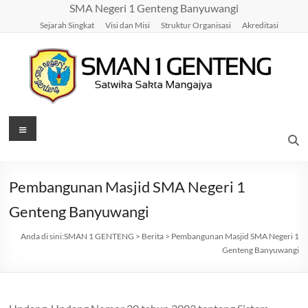
Skip
SMA Negeri 1 Genteng Banyuwangi
to
Sejarah Singkat
Visi dan Misi
Struktur Organisasi
Akreditasi
content
SMAN
Menu
1
GENTENG
Pembangunan Masjid SMA Negeri 1
Satwika
Genteng Banyuwangi
Sakta
Mangajya
Anda di sini:
SMAN 1 GENTENG
>
Berita
>
Pembangunan Masjid SMA Negeri 1
Genteng Banyuwangi