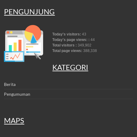
PENGUNJUNG
Today's visitors:
43
Today's page views: :
44
Total visitors :
349,902
Total page views:
388,338
KATEGORI
Berita
Pengumuman
MAPS