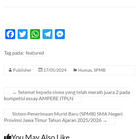
F
T
W
T
M
ac
w
h
el
es
e
itt
at
e
se
Tag pada:
featured
b
er
s
gr
n
Publisher
17/05/2024
Humas
,
SPMB
o
A
a
g
o
p
m
er
k
p
←
Selamat kepada siswa yang telah meraih juara 2 pada
kompetisi essay AMPERE ITPLN
Sistem Penerimaan Murid Baru (SPMB) SMA Negeri
Provinsi Jawa Timur Tahun Ajaran 2025/2026
→
You May Also Like