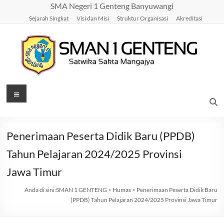
Skip
SMA Negeri 1 Genteng Banyuwangi
to
Sejarah Singkat
Visi dan Misi
Struktur Organisasi
Akreditasi
content
SMAN
Menu
1
GENTENG
Penerimaan Peserta Didik Baru (PPDB)
Satwika
Tahun Pelajaran 2024/2025 Provinsi
Sakta
Jawa Timur
Mangajya
Anda di sini:
SMAN 1 GENTENG
>
Humas
>
Penerimaan Peserta Didik Baru
(PPDB) Tahun Pelajaran 2024/2025 Provinsi Jawa Timur