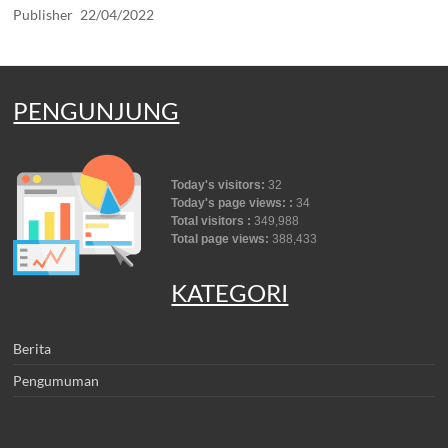
Publisher
22/04/2022
PENGUNJUNG
Today's visitors:
32
Today's page views: :
34
Total visitors :
349,988
Total page views:
388,433
KATEGORI
Berita
Pengumuman