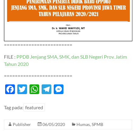
=========================
FILE :
PPDB Jenjang SMA, SMK, dan SLB Negeri Prov. Jatim
Tahun 2020
=========================
F
T
W
T
M
ac
w
h
el
es
e
itt
at
e
se
Tag pada:
featured
b
er
s
gr
n
Publisher
06/05/2020
Humas
,
SPMB
o
A
a
g