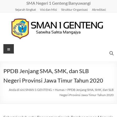
Skip
SMA Negeri 1 Genteng Banyuwangi
to
Sejarah Singkat
Visi dan Misi
Struktur Organisasi
Akreditasi
content
SMAN
Menu
1
GENTENG
PPDB Jenjang SMA, SMK, dan SLB
Satwika
Negeri Provinsi Jawa Timur Tahun 2020
Sakta
Mangajya
Anda di sini:
SMAN 1 GENTENG
>
Humas
>
PPDB Jenjang SMA, SMK, dan SLB
Negeri Provinsi Jawa Timur Tahun 2020