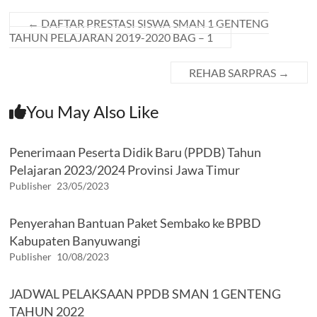
o
p
m
er
k
p
←
DAFTAR PRESTASI SISWA SMAN 1 GENTENG
TAHUN PELAJARAN 2019-2020 BAG – 1
REHAB SARPRAS
→
You May Also Like
Penerimaan Peserta Didik Baru (PPDB) Tahun
Pelajaran 2023/2024 Provinsi Jawa Timur
Publisher
23/05/2023
Penyerahan Bantuan Paket Sembako ke BPBD
Kabupaten Banyuwangi
Publisher
10/08/2023
JADWAL PELAKSAAN PPDB SMAN 1 GENTENG
TAHUN 2022