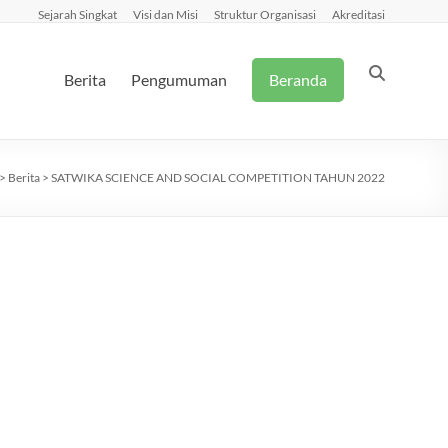
Sejarah Singkat
Visi dan Misi
Struktur Organisasi
Akreditasi
Berita
Pengumuman
Beranda
>
Berita
>
SATWIKA SCIENCE AND SOCIAL COMPETITION TAHUN 2022