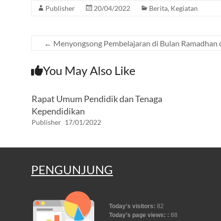
Publisher
20/04/2022
Berita
,
Kegiatan
o
A
a
g
o
p
m
er
k
p
←
Menyongsong Pembelajaran di Bulan Ramadhan 
You May Also Like
Rapat Umum Pendidik dan Tenaga
Kependidikan
Publisher
17/01/2022
PENGUNJUNG
Today's visitors:
82
Today's page views: :
88