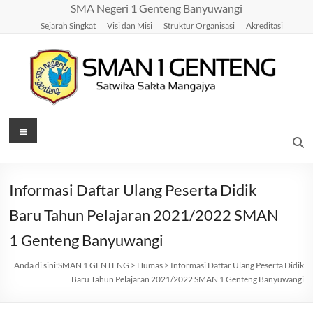
Skip
SMA Negeri 1 Genteng Banyuwangi
to
Sejarah Singkat
Visi dan Misi
Struktur Organisasi
Akreditasi
content
SMAN
Menu
1
GENTENG
Informasi Daftar Ulang Peserta Didik
Satwika
Baru Tahun Pelajaran 2021/2022 SMAN
Sakta
1 Genteng Banyuwangi
Mangajya
Anda di sini:
SMAN 1 GENTENG
>
Humas
>
Informasi Daftar Ulang Peserta Didik
Baru Tahun Pelajaran 2021/2022 SMAN 1 Genteng Banyuwangi