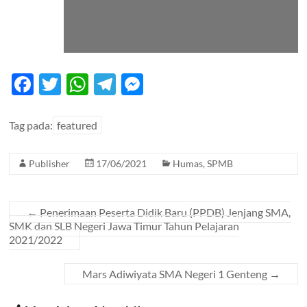
F
T
W
T
M
ac
w
h
el
es
e
itt
at
e
se
Tag pada:
featured
b
er
s
gr
n
Publisher
17/06/2021
Humas
,
SPMB
o
A
a
g
o
p
m
er
k
p
←
Penerimaan Peserta Didik Baru (PPDB) Jenjang SMA,
SMK dan SLB Negeri Jawa Timur Tahun Pelajaran
2021/2022
Mars Adiwiyata SMA Negeri 1 Genteng
→