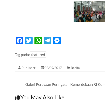
F
T
W
T
M
ac
w
h
el
es
e
itt
at
e
se
Tag pada:
featured
b
er
s
gr
n
Publisher
02/09/2017
Berita
o
A
a
g
o
p
m
er
k
p
←
Galeri Perayaan Peringatan Kemerdekaan RI Ke 
You May Also Like