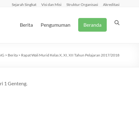
Sejarah Singkat
Visi dan Misi
Struktur Organisasi
Akreditasi
Berita
Pengumuman
Beranda
NG
>
Berita
>
Rapat Wali Murid Kelas X, XI, XII Tahun Pelajaran 2017/2018
ri 1 Genteng.