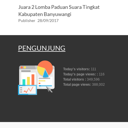
Juara 2 Lomba Paduan Suara Tingkat
Kabupaten Banyuwangi
Publisher
28/09/2017
PENGUNJUNG
Today's visitors:
111
Today's page views: :
116
Total visitors :
349,596
Total page views:
388,002