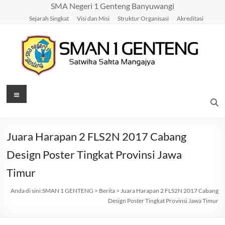
Skip
SMA Negeri 1 Genteng Banyuwangi
to
Sejarah Singkat
Visi dan Misi
Struktur Organisasi
Akreditasi
content
SMAN
Menu
1
GENTENG
Juara Harapan 2 FLS2N 2017 Cabang
Satwika
Design Poster Tingkat Provinsi Jawa
Sakta
Timur
Mangajya
Anda di sini:
SMAN 1 GENTENG
>
Berita
>
Juara Harapan 2 FLS2N 2017 Cabang
Design Poster Tingkat Provinsi Jawa Timur