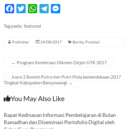
F
T
W
T
M
ac
w
h
el
es
e
itt
at
e
se
Tag pada:
featured
b
er
s
gr
n
Publisher
24/08/2017
Berita
,
Prestasi
o
A
a
g
o
p
m
er
k
p
←
Program Kemitraan Dikmen Dirjen GTK 2017
Juara 2 Basket Putra dan Putri Piala kemerdekaan 2017
Tingkat Kabupaten Banyuwangi
→
You May Also Like
Rapat Kedinasan Informasi Pembelajaran di Bulan
Ramadhan dan Diseminasi Portofolio Digital oleh