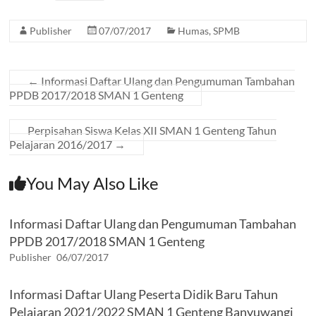
b
er
s
gr
n
Publisher
07/07/2017
Humas
,
SPMB
o
A
a
g
o
p
m
er
k
p
←
Informasi Daftar Ulang dan Pengumuman Tambahan
PPDB 2017/2018 SMAN 1 Genteng
Perpisahan Siswa Kelas XII SMAN 1 Genteng Tahun
Pelajaran 2016/2017
→
You May Also Like
Informasi Daftar Ulang dan Pengumuman Tambahan
PPDB 2017/2018 SMAN 1 Genteng
Publisher
06/07/2017
Informasi Daftar Ulang Peserta Didik Baru Tahun
Pelajaran 2021/2022 SMAN 1 Genteng Banyuwangi