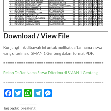
Download / View File
Kunjungi link dibawah ini untuk melihat daftar nama siswa
yang diterima di SMAN 1 Genteng dalam format PDF.
=============================================
Rekap Daftar Nama Siswa Diterima di SMAN 1 Genteng
=============================================
F
T
W
T
M
ac
w
h
el
es
e
itt
at
e
se
Tag pada:
breaking