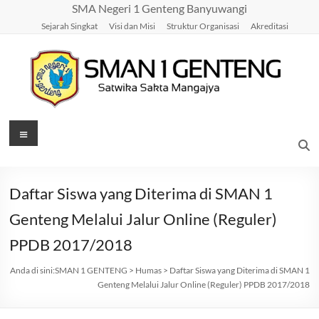
Skip
SMA Negeri 1 Genteng Banyuwangi
to
Sejarah Singkat
Visi dan Misi
Struktur Organisasi
Akreditasi
content
SMAN
Menu
1
GENTENG
Daftar Siswa yang Diterima di SMAN 1
Satwika
Genteng Melalui Jalur Online (Reguler)
Sakta
PPDB 2017/2018
Mangajya
Anda di sini:
SMAN 1 GENTENG
>
Humas
>
Daftar Siswa yang Diterima di SMAN 1
Genteng Melalui Jalur Online (Reguler) PPDB 2017/2018