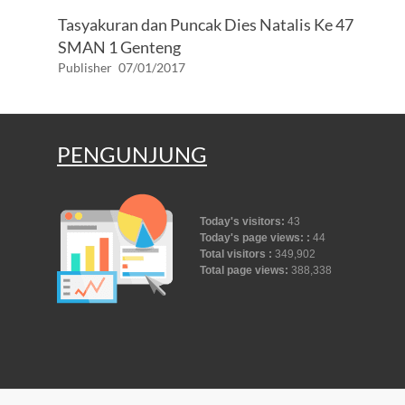
Tasyakuran dan Puncak Dies Natalis Ke 47
SMAN 1 Genteng
Publisher
07/01/2017
PENGUNJUNG
Today's visitors:
43
Today's page views: :
44
Total visitors :
349,902
Total page views:
388,338