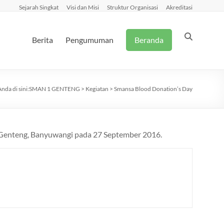
Sejarah Singkat
Visi dan Misi
Struktur Organisasi
Akreditasi
Berita
Pengumuman
Beranda
nda di sini:
SMAN 1 GENTENG
>
Kegiatan
>
Smansa Blood Donation’s Day
1 Genteng, Banyuwangi pada 27 September 2016.