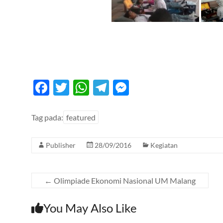
F
T
W
T
M
ac
w
h
el
es
e
itt
at
e
se
Tag pada:
featured
b
er
s
gr
n
Publisher
28/09/2016
Kegiatan
o
A
a
g
o
p
m
er
k
p
←
Olimpiade Ekonomi Nasional UM Malang
You May Also Like