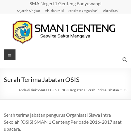
Skip
SMA Negeri 1 Genteng Banyuwangi
to
Sejarah Singkat
Visi dan Misi
Struktur Organisasi
Akreditasi
content
SMAN
Menu
1
GENTENG
Serah Terima Jabatan OSIS
Satwika
Anda di sini:
SMAN 1 GENTENG
>
Kegiatan
>
Serah Terima Jabatan OSIS
Sakta
Mangajya
Serah terima jabatan pengurus Organisasi Siswa Intra
Sekolah (OSIS) SMAN 1 Genteng Perioade 2016-2017 saat
upacara.