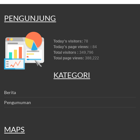
PENGUNJUNG
Today's visitors:
78
Today's page views: :
84
Total visitors :
349,796
Total page views:
388,222
KATEGORI
Berita
Pengumuman
MAPS