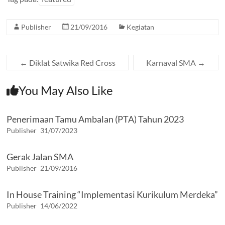
e
itt
at
e
se
b
er
s
gr
n
Publisher
21/09/2016
Kegiatan
o
A
a
g
o
p
m
er
k
p
←
Diklat Satwika Red Cross
Karnaval SMA
→
You May Also Like
Penerimaan Tamu Ambalan (PTA) Tahun 2023
Publisher
31/07/2023
Gerak Jalan SMA
Publisher
21/09/2016
In House Training “Implementasi Kurikulum Merdeka”
Publisher
14/06/2022