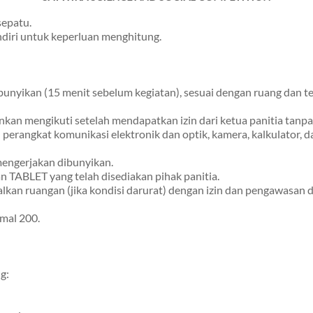
sepatu.
ndiri untuk keperluan menghitung.
unyikan (15 menit sebelum kegiatan), sesuai dengan ruang dan t
nkan mengikuti setelah mendapatkan izin dari ketua panitia tanp
rangkat komunikasi elektronik dan optik, kamera, kalkulator, da
mengerjakan dibunyikan.
 TABLET yang telah disediakan pihak panitia.
kan ruangan (jika kondisi darurat) dengan izin dan pengawasan 
mal 200.
g: