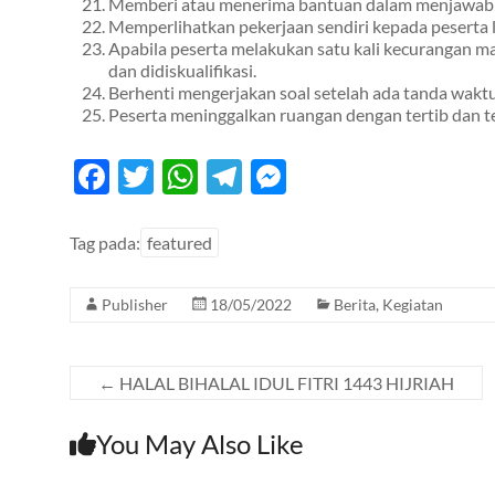
Memberi atau menerima bantuan dalam menjawab 
Memperlihatkan pekerjaan sendiri kepada peserta la
Apabila peserta melakukan satu kali kecurangan ma
dan didiskualifikasi.
Berhenti mengerjakan soal setelah ada tanda waktu
Peserta meninggalkan ruangan dengan tertib dan t
F
T
W
T
M
ac
w
h
el
es
e
itt
at
e
se
Tag pada:
featured
b
er
s
gr
n
Publisher
18/05/2022
Berita
,
Kegiatan
o
A
a
g
o
p
m
er
k
p
←
HALAL BIHALAL IDUL FITRI 1443 HIJRIAH
You May Also Like