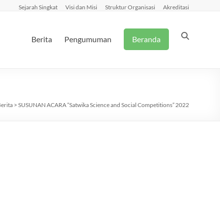
Sejarah Singkat
Visi dan Misi
Struktur Organisasi
Akreditasi
Berita
Pengumuman
Beranda
erita
>
SUSUNAN ACARA “Satwika Science and Social Competitions” 2022