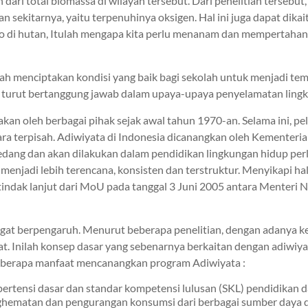
ari total biomassa di wilayah tersebut. Dari penelitian tersebut
sekitarnya, yaitu terpenuhinya oksigen. Hal ini juga dapat dika
 di hutan, Itulah mengapa kita perlu menanam dan mempertahan
dalah menciptakan kondisi yang baik bagi sekolah untuk menjadi 
at turut bertanggung jawab dalam upaya-upaya penyelamatan lin
kan oleh berbagai pihak sejak awal tahun 1970-an. Selama ini, 
ra terpisah. Adiwiyata di Indonesia dicanangkan oleh Kementeri
sedang dan akan dilakukan dalam pendidikan lingkungan hidup per
menjadi lebih terencana, konsisten dan terstruktur. Menyikapi h
ndak lanjut dari MoU pada tanggal 3 Juni 2005 antara Menteri 
gat berpengaruh. Menurut beberapa penelitian, dengan adanya 
at. Inilah konsep dasar yang sebenarnya berkaitan dengan adiwiya
 beberapa manfaat mencanangkan program Adiwiyata :
tensi dasar dan standar kompetensi lulusan (SKL) pendidikan d
ghematan dan pengurangan konsumsi dari berbagai sumber daya d