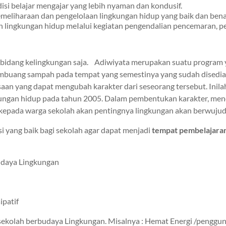
i belajar mengajar yang lebih nyaman dan kondusif.
emeliharaan dan pengelolaan lingkungan hidup yang baik dan bena
lingkungan hidup meIalui kegiatan pengendalian pencemaran, pe
k dibidang kelingkungan saja. Adiwiyata merupakan suatu program
membuang sampah pada tempat yang semestinya yang sudah dise
an yang dapat mengubah karakter dari seseorang tersebut. Inila
ngan hidup pada tahun 2005. Dalam pembentukan karakter, menc
kepada warga sekolah akan pentingnya lingkungan akan berwujud
 yang baik bagi sekolah agar dapat menjadi
tempat pembelajara
udaya Lingkungan
ipatif
kolah berbudaya Lingkungan. Misalnya : Hemat Energi /penggunaa