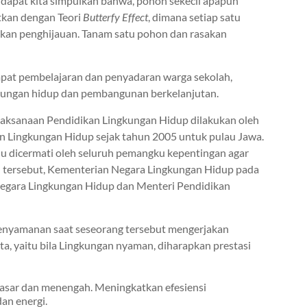
, dapat kita simpulkan bahwa, pohon sekecil apapun
itkan dengan Teori
Butterfy Effect
, dimana setiap satu
kan penghijauan. Tanam satu pohon dan rasakan
tempat pembelajaran dan penyadaran warga sekolah,
gkungan hidup dan pembangunan berkelanjutan.
pelaksanaan Pendidikan Lingkungan Hidup dilakukan oleh
an Lingkungan Hidup sejak tahun 2005 untuk pulau Jawa.
lu dicermati oleh seluruh pemangku kepentingan agar
al tersebut, Kementerian Negara Lingkungan Hidup pada
Negara Lingkungan Hidup dan Menteri Pendidikan
kenyamanan saat seseorang tersebut mengerjakan
ta, yaitu bila Lingkungan nyaman, diharapkan prestasi
asar dan menengah. Meningkatkan efesiensi
an energi.