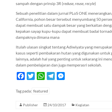
sampah dengan prinsip 3R (
reduse, reuse, recyle
)
Sebuah penelitian dalam jurnal PLoS ONE menerangkan, 
California, pohon besar tersebut menyumbang 50 persen d
dapat membuat satu dampak besar yang berkaitan dengan 
kepakan sayap kupu-kupu dapat membuat badai tornado
dampaknya dimana mana
Itulah ulasan singkat tentang Adiwiyata yang merupak
kasus seperti pembakaran hutan yang digunakan untuk 
lainnya, adalah hal yang penting untuk sekarang ini 
dalam pembelajaran dan juga memperasri sekolah.
F
T
W
T
M
ac
w
h
el
es
e
itt
at
e
se
Tag pada:
featured
b
er
s
gr
n
Publisher
24/10/2017
Kegiatan
o
A
a
g