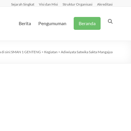
Sejarah Singkat
Visi dan Misi
Struktur Organisasi
Akreditasi
Berita
Pengumuman
Beranda
di sini:
SMAN 1 GENTENG
>
Kegiatan
>
Adiwiyata Satwika Sakta Mangajya