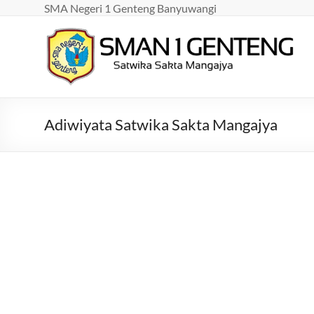
Skip
SMA Negeri 1 Genteng Banyuwangi
to
content
SMAN
1
GENTENG
Adiwiyata Satwika Sakta Mangajya
Satwika
Sakta
Mangajya