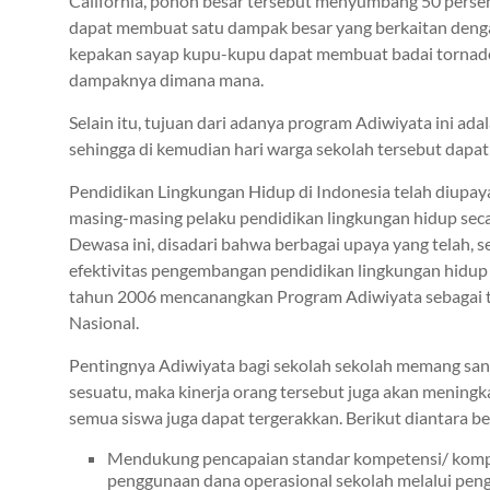
California, pohon besar tersebut menyumbang 50 persen d
dapat membuat satu dampak besar yang berkaitan dengan 
kepakan sayap kupu-kupu dapat membuat badai tornado
dampaknya dimana mana.
Selain itu, tujuan dari adanya program Adiwiyata ini a
sehingga di kemudian hari warga sekolah tersebut dap
Pendidikan Lingkungan Hidup di Indonesia telah diupaya
masing-masing pelaku pendidikan lingkungan hidup seca
Dewasa ini, disadari bahwa berbagai upaya yang telah, 
efektivitas pengembangan pendidikan lingkungan hidup 
tahun 2006 mencanangkan Program Adiwiyata sebagai ti
Nasional.
Pentingnya Adiwiyata bagi sekolah sekolah memang san
sesuatu, maka kinerja orang tersebut juga akan meningk
semua siswa juga dapat tergerakkan. Berikut diantara
Mendukung pencapaian standar kompetensi/ komper
penggunaan dana operasional sekolah melalui pen