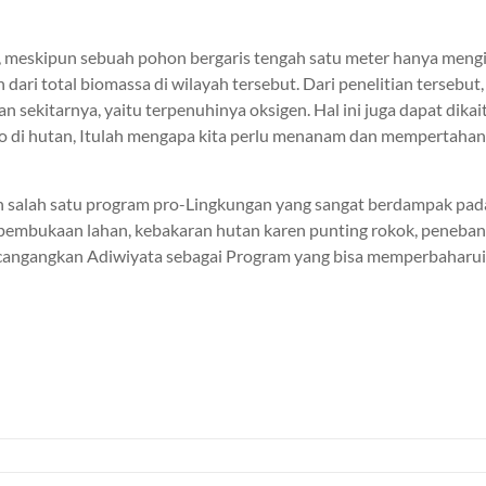
meskipun sebuah pohon bergaris tengah satu meter hanya mengisi 
ari total biomassa di wilayah tersebut. Dari penelitian tersebut
sekitarnya, yaitu terpenuhinya oksigen. Hal ini juga dapat dika
 di hutan, Itulah mengapa kita perlu menanam dan mempertahan
an salah satu program pro-Lingkungan yang sangat berdampak pad
pembukaan lahan, kebakaran hutan karen punting rokok, penebang
mencangangkan Adiwiyata sebagai Program yang bisa memperbaharu