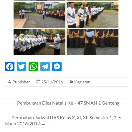
F
T
W
T
M
ac
w
h
el
es
Publisher
25/11/2016
Kegiatan
e
itt
at
e
se
b
er
s
gr
n
o
A
a
g
←
Pembukaan Dies Natalis Ke – 47 SMAN 1 Genteng
o
p
m
er
Perubahan Jadwal UAS Kelas X, XI, XII Semester 1, 3, 5
k
p
Tahun 2016/2017
→