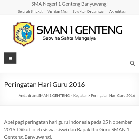
Skip
SMA Negeri 1 Genteng Banyuwangi
to
Sejarah Singkat
Visi dan Misi
Struktur Organisasi
Akreditasi
content
SMAN
Menu
1
GENTENG
Peringatan Hari Guru 2016
Satwika
Anda di sini:
SMAN 1 GENTENG
>
Kegiatan
>
Peringatan Hari Guru 2016
Sakta
Mangajya
Apel pagi peringatan hari guru indonesia pada 25 Nopember
2016. Diikuti oleh siswa-siswi dan Bapak Ibu Guru SMAN 1
Genteng, Banyuwangi.