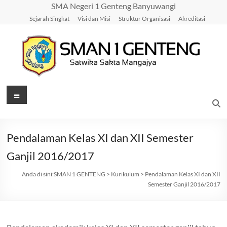
Skip
SMA Negeri 1 Genteng Banyuwangi
to
Sejarah Singkat
Visi dan Misi
Struktur Organisasi
Akreditasi
content
SMAN
Menu
1
GENTENG
Pendalaman Kelas XI dan XII Semester
Satwika
Ganjil 2016/2017
Sakta
Mangajya
Anda di sini:
SMAN 1 GENTENG
>
Kurikulum
>
Pendalaman Kelas XI dan XII
Semester Ganjil 2016/2017