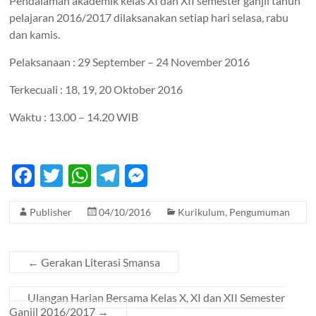
Pendalaman akademik kelas XI dan XII semester ganjil tahun
pelajaran 2016/2017 dilaksanakan setiap hari selasa, rabu
dan kamis.
Pelaksanaan : 29 September – 24 November 2016
Terkecuali : 18, 19, 20 Oktober 2016
Waktu : 13.00 – 14.20 WIB
F
T
W
T
M
ac
w
h
el
es
Publisher
04/10/2016
Kurikulum
,
Pengumuman
e
itt
at
e
se
b
er
s
gr
n
o
A
a
g
←
Gerakan Literasi Smansa
o
p
m
er
Ulangan Harian Bersama Kelas X, XI dan XII Semester
k
p
Ganjil 2016/2017
→