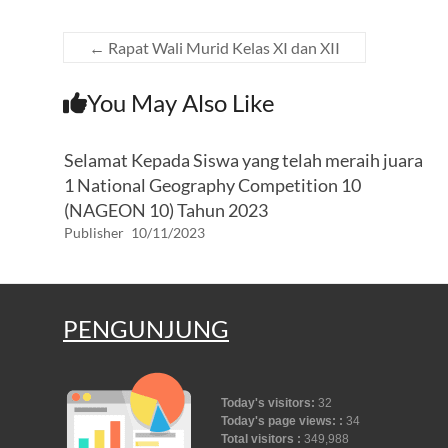
o
p
m
er
k
p
←
Rapat Wali Murid Kelas XI dan XII
You May Also Like
Selamat Kepada Siswa yang telah meraih juara
1 National Geography Competition 10
(NAGEON 10) Tahun 2023
Publisher
10/11/2023
PENGUNJUNG
Today's visitors:
32
Today's page views: :
34
Total visitors :
349,988