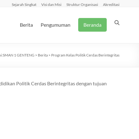
Sejarah Singkat
Visi dan Misi
Struktur Organisasi
Akreditasi
Berita
Pengumuman
Beranda
i:
SMAN 1 GENTENG
>
Berita
>
Program Kelas Politik Cerdas Berintegritas
ikan Politik Cerdas Berintegritas dengan tujuan