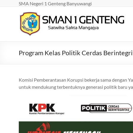
Skip
SMA Negeri 1 Genteng Banyuwangi
to
content
SMAN
1
GENTENG
Program Kelas Politik Cerdas Berintegri
Satwika
Sakta
Mangajya
Komisi Pemberantasan Korupsi bekerja sama dengan Yay
untuk mendukung terbentuknya generasi politik baru yan