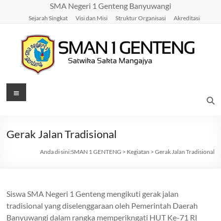
Skip
SMA Negeri 1 Genteng Banyuwangi
to
Sejarah Singkat
Visi dan Misi
Struktur Organisasi
Akreditasi
content
SMAN
Menu
1
GENTENG
Gerak Jalan Tradisional
Satwika
Anda di sini:
SMAN 1 GENTENG
>
Kegiatan
>
Gerak Jalan Tradisional
Sakta
Mangajya
Siswa SMA Negeri 1 Genteng mengikuti gerak jalan
tradisional yang diselenggaraan oleh Pemerintah Daerah
Banyuwangi dalam rangka memperikngati HUT Ke-71 RI